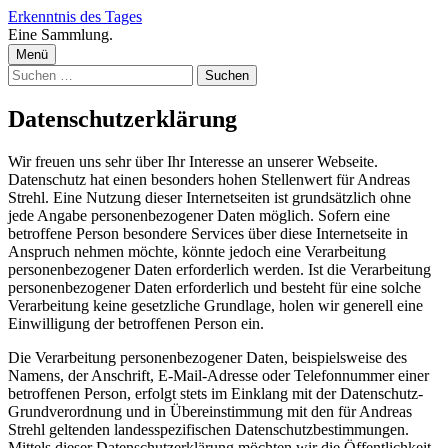
Zum
Erkenntnis des Tages
Inhalt
Eine Sammlung.
überspringen
Menü
Suchen
nach:
Datenschutzerklärung
Wir freuen uns sehr über Ihr Interesse an unserer Webseite.
Datenschutz hat einen besonders hohen Stellenwert für Andreas
Strehl. Eine Nutzung dieser Internetseiten ist grundsätzlich ohne
jede Angabe personenbezogener Daten möglich. Sofern eine
betroffene Person besondere Services über diese Internetseite in
Anspruch nehmen möchte, könnte jedoch eine Verarbeitung
personenbezogener Daten erforderlich werden. Ist die Verarbeitung
personenbezogener Daten erforderlich und besteht für eine solche
Verarbeitung keine gesetzliche Grundlage, holen wir generell eine
Einwilligung der betroffenen Person ein.
Die Verarbeitung personenbezogener Daten, beispielsweise des
Namens, der Anschrift, E-Mail-Adresse oder Telefonnummer einer
betroffenen Person, erfolgt stets im Einklang mit der Datenschutz-
Grundverordnung und in Übereinstimmung mit den für Andreas
Strehl geltenden landesspezifischen Datenschutzbestimmungen.
Mittels dieser Datenschutzerklärung möchten wir die Öffentlichkeit