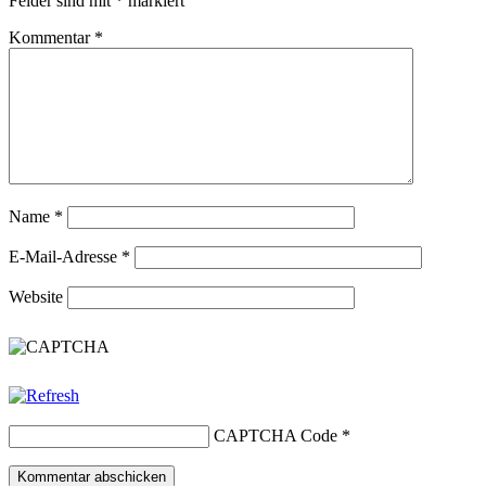
Felder sind mit
*
markiert
Kommentar
*
Name
*
E-Mail-Adresse
*
Website
CAPTCHA Code
*