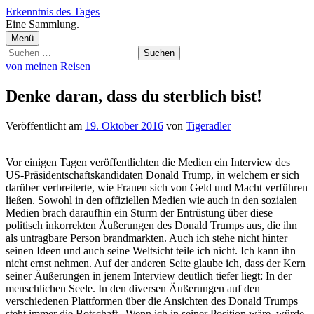
Zum
Erkenntnis des Tages
Inhalt
Eine Sammlung.
überspringen
Menü
Suchen
nach:
von meinen Reisen
Denke daran, dass du sterblich bist!
Veröffentlicht
am
19. Oktober 2016
von
Tigeradler
Vor einigen Tagen veröffentlichten die Medien ein Interview des
US-Präsidentschaftskandidaten Donald Trump, in welchem er sich
darüber verbreiterte, wie Frauen sich von Geld und Macht verführen
ließen. Sowohl in den offiziellen Medien wie auch in den sozialen
Medien brach daraufhin ein Sturm der Entrüstung über diese
politisch inkorrekten Äußerungen des Donald Trumps aus, die ihn
als untragbare Person brandmarkten. Auch ich stehe nicht hinter
seinen Ideen und auch seine Weltsicht teile ich nicht. Ich kann ihn
nicht ernst nehmen. Auf der anderen Seite glaube ich, dass der Kern
seiner Äußerungen in jenem Interview deutlich tiefer liegt: In der
menschlichen Seele. In den diversen Äußerungen auf den
verschiedenen Plattformen über die Ansichten des Donald Trumps
steht immer die Botschaft „Wenn ich in seiner Position wäre, würde