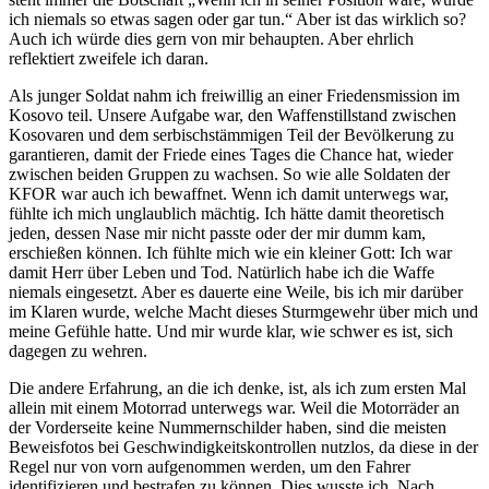
ich niemals so etwas sagen oder gar tun.“ Aber ist das wirklich so?
Auch ich würde dies gern von mir behaupten. Aber ehrlich
reflektiert zweifele ich daran.
Als junger Soldat nahm ich freiwillig an einer Friedensmission im
Kosovo teil. Unsere Aufgabe war, den Waffenstillstand zwischen
Kosovaren und dem serbischstämmigen Teil der Bevölkerung zu
garantieren, damit der Friede eines Tages die Chance hat, wieder
zwischen beiden Gruppen zu wachsen. So wie alle Soldaten der
KFOR war auch ich bewaffnet. Wenn ich damit unterwegs war,
fühlte ich mich unglaublich mächtig. Ich hätte damit theoretisch
jeden, dessen Nase mir nicht passte oder der mir dumm kam,
erschießen können. Ich fühlte mich wie ein kleiner Gott: Ich war
damit Herr über Leben und Tod. Natürlich habe ich die Waffe
niemals eingesetzt. Aber es dauerte eine Weile, bis ich mir darüber
im Klaren wurde, welche Macht dieses Sturmgewehr über mich und
meine Gefühle hatte. Und mir wurde klar, wie schwer es ist, sich
dagegen zu wehren.
Die andere Erfahrung, an die ich denke, ist, als ich zum ersten Mal
allein mit einem Motorrad unterwegs war. Weil die Motorräder an
der Vorderseite keine Nummernschilder haben, sind die meisten
Beweisfotos bei Geschwindigkeitskontrollen nutzlos, da diese in der
Regel nur von vorn aufgenommen werden, um den Fahrer
identifizieren und bestrafen zu können. Dies wusste ich. Nach