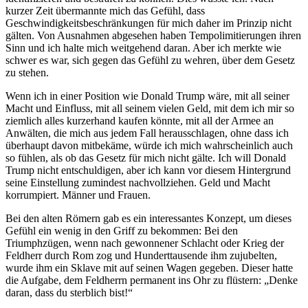
kurzer Zeit übermannte mich das Gefühl, dass
Geschwindigkeitsbeschränkungen für mich daher im Prinzip nicht
gälten. Von Ausnahmen abgesehen haben Tempolimitierungen ihren
Sinn und ich halte mich weitgehend daran. Aber ich merkte wie
schwer es war, sich gegen das Gefühl zu wehren, über dem Gesetz
zu stehen.
Wenn ich in einer Position wie Donald Trump wäre, mit all seiner
Macht und Einfluss, mit all seinem vielen Geld, mit dem ich mir so
ziemlich alles kurzerhand kaufen könnte, mit all der Armee an
Anwälten, die mich aus jedem Fall herausschlagen, ohne dass ich
überhaupt davon mitbekäme, würde ich mich wahrscheinlich auch
so fühlen, als ob das Gesetz für mich nicht gälte. Ich will Donald
Trump nicht entschuldigen, aber ich kann vor diesem Hintergrund
seine Einstellung zumindest nachvollziehen. Geld und Macht
korrumpiert. Männer und Frauen.
Bei den alten Römern gab es ein interessantes Konzept, um dieses
Gefühl ein wenig in den Griff zu bekommen: Bei den
Triumphzügen, wenn nach gewonnener Schlacht oder Krieg der
Feldherr durch Rom zog und Hunderttausende ihm zujubelten,
wurde ihm ein Sklave mit auf seinen Wagen gegeben. Dieser hatte
die Aufgabe, dem Feldherrn permanent ins Ohr zu flüstern: „Denke
daran, dass du sterblich bist!“