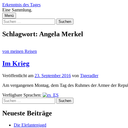
Zum
Erkenntnis des Tages
Inhalt
Eine Sammlung.
überspringen
Menü
Suchen
nach:
Schlagwort:
Angela Merkel
von meinen Reisen
Im Krieg
Veröffentlicht
am
23. September 2016
von
Tigeradler
Am vergangenen Montag, dem Tag des Ruhmes der Armee der Republik C
Verfügbare Sprachen:
Suchen
nach:
Neueste Beiträge
Die Elefantenjagd