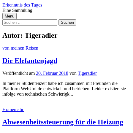
Zum
Erkenntnis des Tages
Inhalt
Eine Sammlung.
überspringen
Menü
Suchen
nach:
Autor:
Tigeradler
von meinen Reisen
Die Elefantenjagd
Veröffentlicht
am
20. Februar 2018
von
Tigeradler
In meiner Studentenzeit habe ich zusammen mit Freunden die
Plattform WebUni.de entwickelt und betrieben. Leider existiert sie
infolge von technischen Schwierigk...
Homematic
Abwesenheitssteuerung für die Heizung