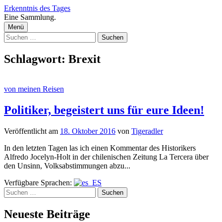
Zum
Erkenntnis des Tages
Inhalt
Eine Sammlung.
überspringen
Menü
Suchen
nach:
Schlagwort:
Brexit
von meinen Reisen
Politiker, begeistert uns für eure Ideen!
Veröffentlicht
am
18. Oktober 2016
von
Tigeradler
In den letzten Tagen las ich einen Kommentar des Historikers
Alfredo Jocelyn-Holt in der chilenischen Zeitung La Tercera über
den Unsinn, Volksabstimmungen abzu...
Verfügbare Sprachen:
Suchen
nach:
Neueste Beiträge