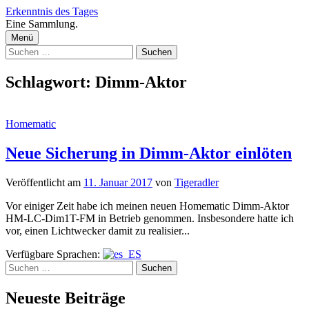
Zum
Erkenntnis des Tages
Inhalt
Eine Sammlung.
überspringen
Menü
Suchen
nach:
Schlagwort:
Dimm-Aktor
Homematic
Neue Sicherung in Dimm-Aktor einlöten
Veröffentlicht
am
11. Januar 2017
von
Tigeradler
Vor einiger Zeit habe ich meinen neuen Homematic Dimm-Aktor
HM-LC-Dim1T-FM in Betrieb genommen. Insbesondere hatte ich
vor, einen Lichtwecker damit zu realisier...
Verfügbare Sprachen:
Suchen
nach:
Neueste Beiträge