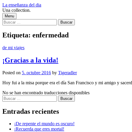
Skip
La enseñanza del dia
to
Una collection.
content
Menu
Buscar:
Etiqueta:
enfermedad
de mi viajes
¡Gracias a la vida!
Posted
on
5. octubre 2016
by
Tigeradler
Hoy fui a la misa porque era el día San Francisco y mi amigo y sacerdo
No se han encontrado traducciones disponibles
Buscar:
Entradas recientes
¡De repente el mundo es oscuro!
¡Recuerda que eres mortal!