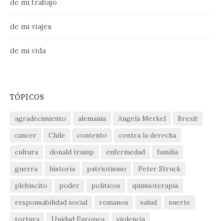
de mi trabajo
de mi viajes
de mi vida
TÓPICOS
agradecimiento
alemania
Angela Merkel
Brexit
cancer
Chile
contento
contra la derecha
cultura
donald trump
enfermedad
familia
guerra
historia
patriotismo
Peter Struck
plebiscito
poder
politicos
quimioterapia
responsabilidad social
romanos
salud
suerte
tortura
Unidad Europea
violencia