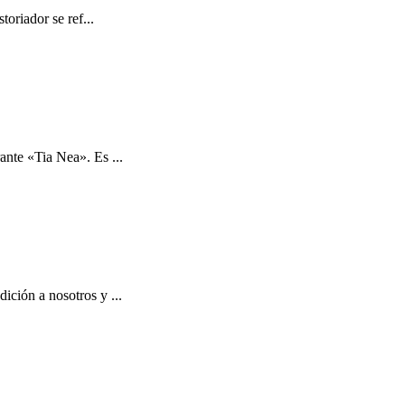
toriador se ref...
ante «Tia Nea». Es ...
ición a nosotros y ...