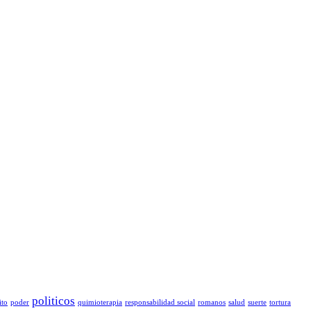
politicos
ito
poder
quimioterapia
responsabilidad social
romanos
salud
suerte
tortura