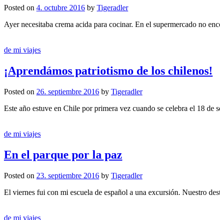
Posted
on
4. octubre 2016
by
Tigeradler
Ayer necesitaba crema acida para cocinar. En el supermercado no encon
de mi viajes
¡Aprendámos patriotismo de los chilenos!
Posted
on
26. septiembre 2016
by
Tigeradler
Este año estuve en Chile por primera vez cuando se celebra el 18 de s
de mi viajes
En el parque por la paz
Posted
on
23. septiembre 2016
by
Tigeradler
El viernes fui con mi escuela de español a una excursión. Nuestro desti
de mi viajes