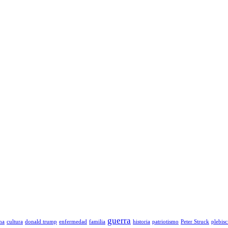
guerra
ha
cultura
donald trump
enfermedad
familia
historia
patriotismo
Peter Struck
plebisc