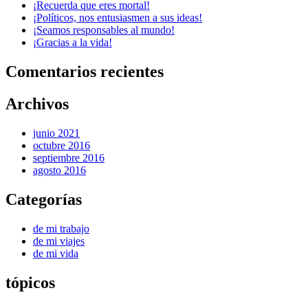
¡Recuerda que eres mortal!
¡Políticos, nos entusiasmen a sus ideas!
¡Seamos responsables al mundo!
¡Gracias a la vida!
Comentarios recientes
Archivos
junio 2021
octubre 2016
septiembre 2016
agosto 2016
Categorías
de mi trabajo
de mi viajes
de mi vida
tópicos