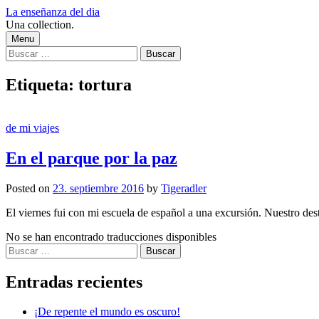
Skip
La enseñanza del dia
to
Una collection.
content
Menu
Buscar:
Etiqueta:
tortura
de mi viajes
En el parque por la paz
Posted
on
23. septiembre 2016
by
Tigeradler
El viernes fui con mi escuela de español a una excursión. Nuestro desti
No se han encontrado traducciones disponibles
Buscar:
Entradas recientes
¡De repente el mundo es oscuro!